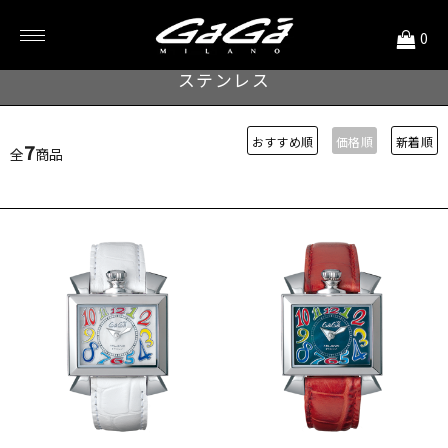
<
0
NAPOLEONE LADY
ステンレス
おすすめ順
価格順
新着順
7
全
商品