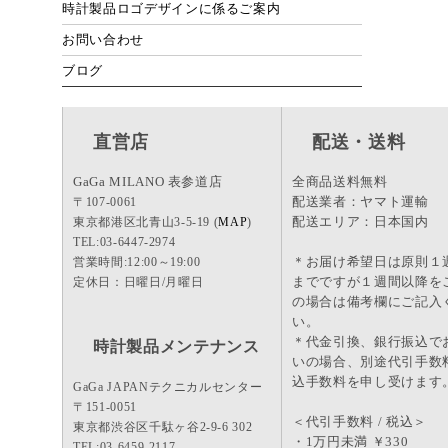
時計製品ロゴデザインに係るご案内
お問い合わせ
ブログ
直営店
配送・送料
GaGa MILANO 表参道店
全商品送料無料
配送業者：ヤマト運輸
〒107-0061
配送エリア：日本国内
東京都港区北青山3-5-19 (
MAP
)
TEL:03-6447-2974
＊お届け希望日は原則１
営業時間:12:00～19:00
までですが１週間以降を
定休日：日曜日/月曜日
の場合は備考欄にご記入
い。
＊代金引換、銀行振込で
時計製品メンテナンス
いの場合、別途代引手数
込手数料を申し受けます
GaGa JAPANテクニカルセンター
〒151-0051
＜代引手数料 / 税込＞
東京都渋谷区千駄ヶ谷2-9-6 302
・1万円未満 ￥330
TEL:03-6459-2117