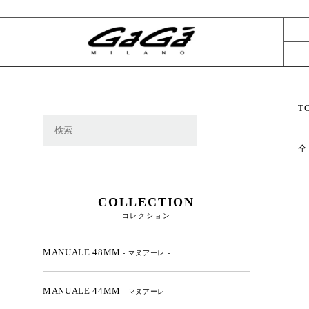
T
全
COLLECTION
コレクション
MANUALE 48MM
- マヌアーレ -
MANUALE 44MM
- マヌアーレ -