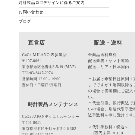
時計製品ロゴデザインに係るご案内
お問い合わせ
ブログ
直営店
配送・送料
GaGa MILANO 表参道店
全商品送料無料
配送業者：ヤマト運輸
〒107-0061
配送エリア：日本国内
東京都港区北青山3-5-19 (
MAP
)
TEL:03-6447-2974
＊お届け希望日は原則１
営業時間:12:00～19:00
までですが１週間以降を
定休日：日曜日/月曜日
の場合は備考欄にご記入
い。
＊代金引換、銀行振込で
時計製品メンテナンス
いの場合、別途代引手数
込手数料を申し受けます
GaGa JAPANテクニカルセンター
〒151-0051
＜代引手数料 / 税込＞
東京都渋谷区千駄ヶ谷2-9-6 302
・1万円未満 ￥330
TEL:03-6459-2117