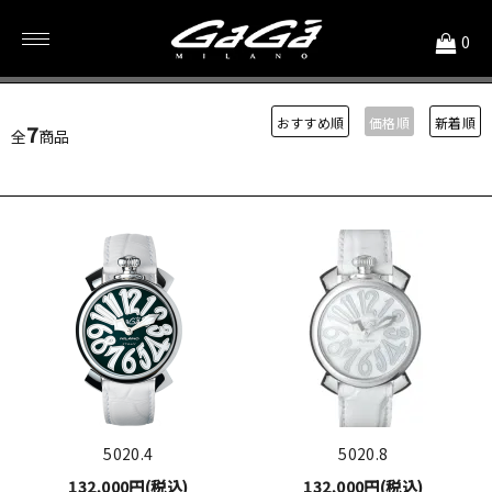
<
0
ケース径40mm
おすすめ順
価格順
新着順
7
全
商品
5020.4
5020.8
132,000円(税込)
132,000円(税込)