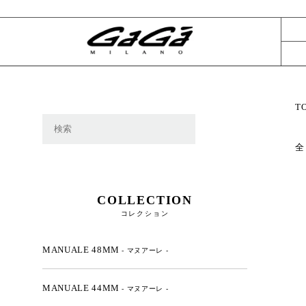
T
全
COLLECTION
コレクション
MANUALE 48MM
- マヌアーレ -
MANUALE 44MM
- マヌアーレ -