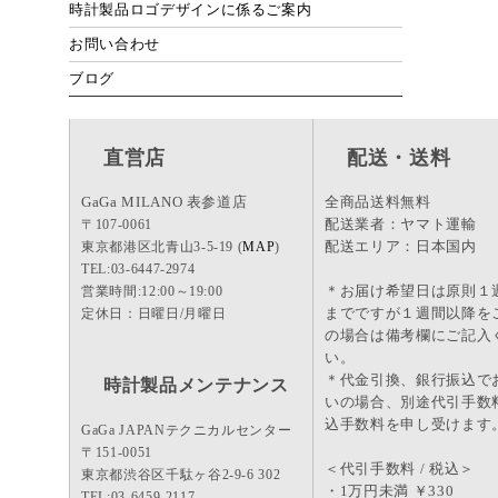
時計製品ロゴデザインに係るご案内
お問い合わせ
ブログ
直営店
配送・送料
GaGa MILANO 表参道店
全商品送料無料
配送業者：ヤマト運輸
〒107-0061
配送エリア：日本国内
東京都港区北青山3-5-19 (
MAP
)
TEL:03-6447-2974
＊お届け希望日は原則１
営業時間:12:00～19:00
までですが１週間以降を
定休日：日曜日/月曜日
の場合は備考欄にご記入
い。
＊代金引換、銀行振込で
時計製品メンテナンス
いの場合、別途代引手数
込手数料を申し受けます
GaGa JAPANテクニカルセンター
〒151-0051
＜代引手数料 / 税込＞
東京都渋谷区千駄ヶ谷2-9-6 302
・1万円未満 ￥330
TEL:03-6459-2117