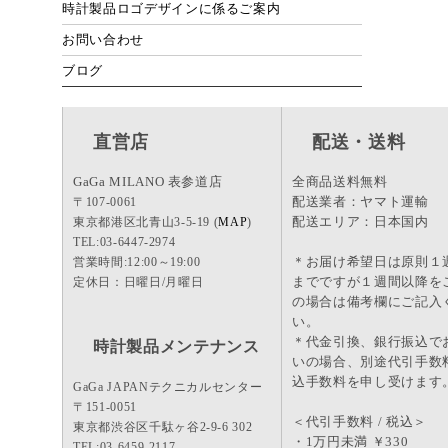
時計製品ロゴデザインに係るご案内
お問い合わせ
ブログ
直営店
配送・送料
GaGa MILANO 表参道店
全商品送料無料
配送業者：ヤマト運輸
〒107-0061
配送エリア：日本国内
東京都港区北青山3-5-19 (
MAP
)
TEL:03-6447-2974
＊お届け希望日は原則１
営業時間:12:00～19:00
までですが１週間以降を
定休日：日曜日/月曜日
の場合は備考欄にご記入
い。
＊代金引換、銀行振込で
時計製品メンテナンス
いの場合、別途代引手数
込手数料を申し受けます
GaGa JAPANテクニカルセンター
〒151-0051
＜代引手数料 / 税込＞
東京都渋谷区千駄ヶ谷2-9-6 302
・1万円未満 ￥330
TEL:03-6459-2117