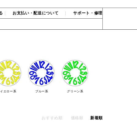
る
｜
お支払い・配送について
｜
サポート・修理
イエロー系
ブルー系
グリーン系
おすすめ順
価格順
新着順