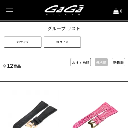
<
0
46mm用 特殊サイズ
グループ リスト
XSサイズ
XLサイズ
おすすめ順
価格順
新着順
12
全
商品