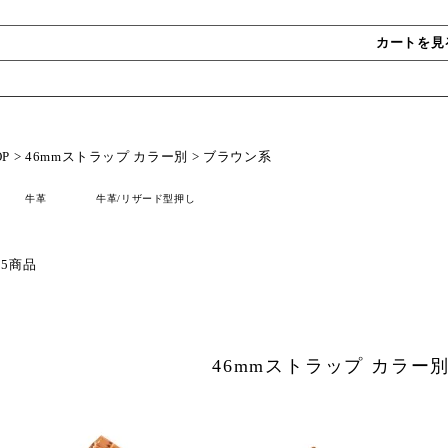
カートを見
OP
>
46mmストラップ カラー別
>
ブラウン系
牛革
牛革/リザード型押し
 5商品
46mmストラップ カラー