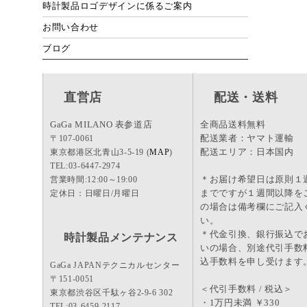
時計製品ロゴデザインに係るご案内
お問い合わせ
ブログ
直営店
配送・送料
GaGa MILANO 表参道店
全商品送料無料
配送業者：ヤマト運輸
〒107-0061
配送エリア：日本国内
東京都港区北青山3-5-19 (
MAP
)
TEL:03-6447-2974
＊お届け希望日は原則１
営業時間:12:00～19:00
までですが１週間以降を
定休日：日曜日/月曜日
の場合は備考欄にご記入
い。
＊代金引換、銀行振込で
時計製品メンテナンス
いの場合、別途代引手数
込手数料を申し受けます
GaGa JAPANテクニカルセンター
〒151-0051
＜代引手数料 / 税込＞
東京都渋谷区千駄ヶ谷2-9-6 302
・1万円未満 ￥330
TEL:03-6459-2117