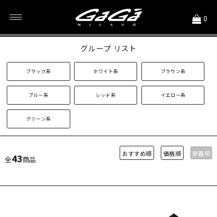
<
0
46mmストラップ カラー別
グループ リスト
ブラック系
ホワイト系
ブラウン系
ブルー系
レッド系
イエロー系
グリーン系
おすすめ順
価格順
新着順
43
全
商品