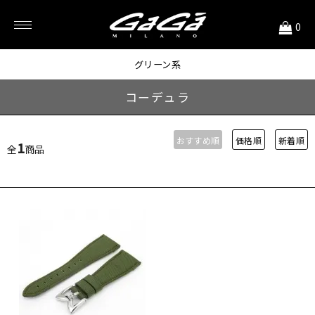
<
0
48mm用
グリーン系
コーデュラ
おすすめ順
価格順
新着順
1
全
商品