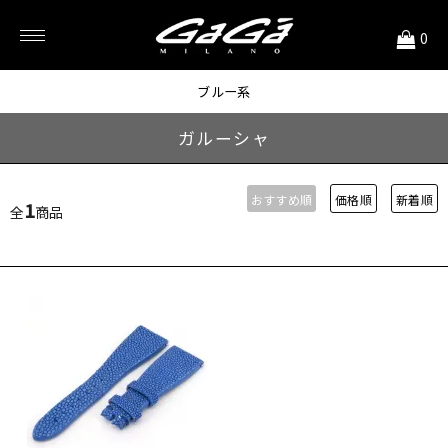
<
0
48mm用
ブルー系
ガルーシャ
おすすめ順
価格順
新着順
1
全
商品