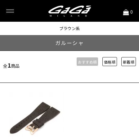
<
0
48mm用
ブラウン系
ガルーシャ
おすすめ順
価格順
新着順
1
全
商品