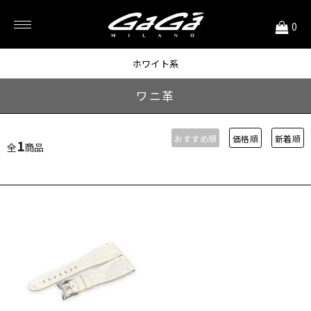
<
0
48mm用
ホワイト系
ワニ革
おすすめ順
価格順
新着順
1
全
商品