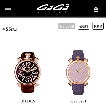
<
0
Gold コーティング
おすすめ順
価格順
新着順
55
全
商品
5011.01S
5091.02VT