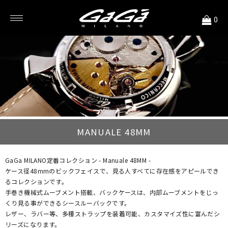
<
0
MANUALE 48MM
GaGa MILANO定番コレクション - Manuale 48MM -
ケース径48mmのビックフェイスで、見る人すべてに存在感をアピールでき
るコレクションです。
手巻き機械式ムーブメント搭載、バックケースは、内部ムーブメントをじっ
くり見る事ができるシースルーバックです。
レザー、ラバー等、多種ストラップを装着可能、カスタマイズ性に富んだシ
リーズになります。