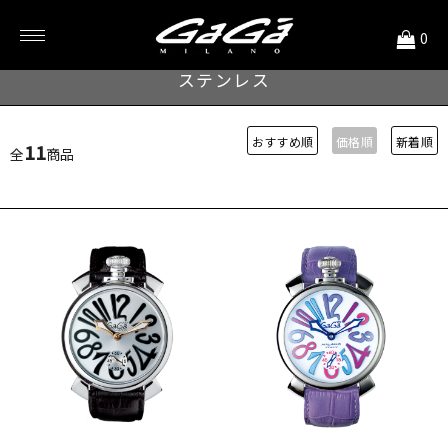
<
0
MANUALE 48MM
ステンレス
おすすめ順
価格順
新着順
11
全
商品